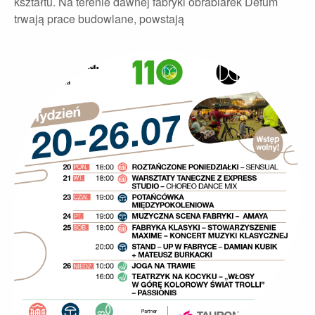
kształtu. Na terenie dawnej fabryki obrabiarek Defum
trwają prace budowlane, powstają