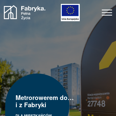
Metrorowerem do…
i z Fabryki
DLA MIESZKAŃCÓW