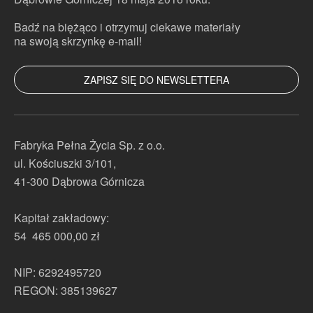
Badź na biężąco i otrzymuj ciekawe materiały
na swoją skrzynkę e-mail!
ZAPISZ SIĘ DO NEWSLETTERA
Pola oznaczone znakiem
*
są wymagane
Fabryka Pełna Życia Sp. z o.o.
ul. Kościuszki 3/101,
41-300 Dąbrowa Górnicza
Kapitał zakładowy:
54 465 000,00 zł
NIP: 6292495720
REGON: 385139627