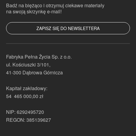
Badź na biężąco i otrzymuj ciekawe materiały
na swoją skrzynkę e-mail!
ZAPISZ SIĘ DO NEWSLETTERA
Pola oznaczone znakiem
*
są wymagane
Fabryka Pełna Życia Sp. z o.o.
ul. Kościuszki 3/101,
41-300 Dąbrowa Górnicza
Kapitał zakładowy:
54 465 000,00 zł
NIP: 6292495720
REGON: 385139627